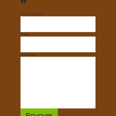
Nom Prenom
*
Email
*
Message
Envoyer