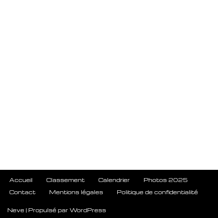
Accueil
Classement
Calendrier
Photos 2025
Contact
Mentions légales
Politique de confidentialité
Neve
| Propulsé par
WordPress