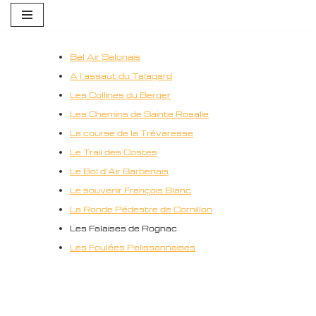
Aller
au
Bel Air Salonais
contenu
A l’assaut du Talagard
Les Collines du Berger
Les Chemins de Sainte Rosalie
La course de la Trévaresse
Le Trail des Costes
Le Bol d’Air Barbenais
Le souvenir François Blanc
La Ronde Pédestre de Cornillon
Les Falaises de Rognac
Les Foulées Pelissannaises